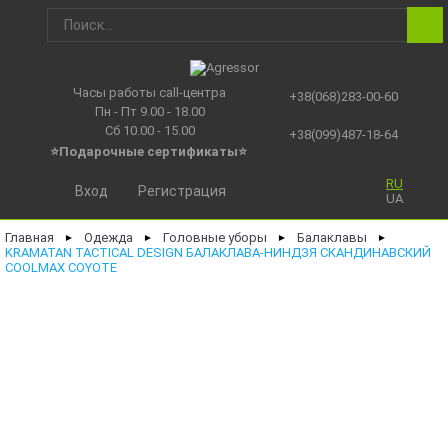
Часы работы call-центра
+38(068)283-00-60
Пн - Пт 9.00 - 18.00
Сб 10.00 - 15.00
+38(099)487-18-64
⭐Подарочные сертификаты
⭐
RU
Вход
Регистрация
UA
Главная
Одежда
Головные уборы
Балаклавы
►
►
►
►
KRAMATAN TACTICAL DESIGN БАЛАКЛАВА-НИНДЗЯ СКАНДИНАВСКИЙ
COOLMAX COYOTE