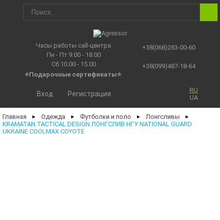
Часы работы call-центра
+38(068)283-00-60
Пн - Пт 9.00 - 18.00
Сб 10.00 - 15.00
+38(099)487-18-64
⭐Подарочные сертификаты
⭐
RU
Вход
Регистрация
UA
Главная
Одежда
Футболки и поло
Лонгсливы
►
►
►
►
KRAMATAN TACTICAL DESIGN ЛОНГСЛИВ НГУ NATIONAL GUARD
UKRAINE COOLMAX COYOTE