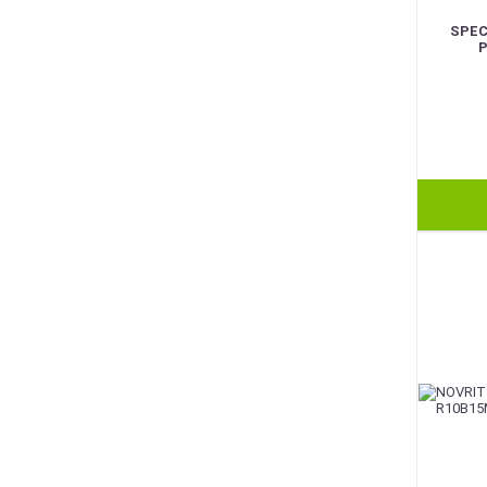
SPEC
P
BEST