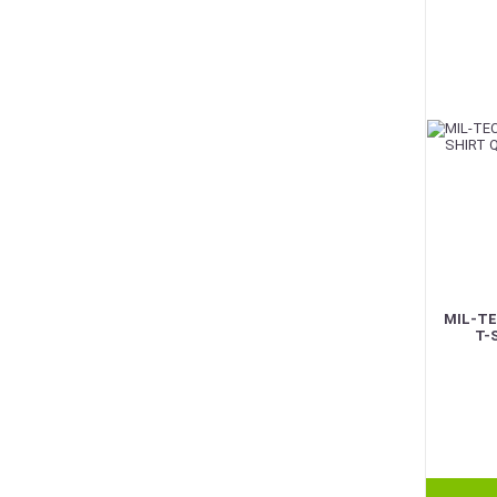
MIL-T
T-