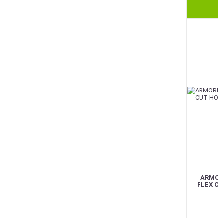
BEST
ARMO
FLEX 