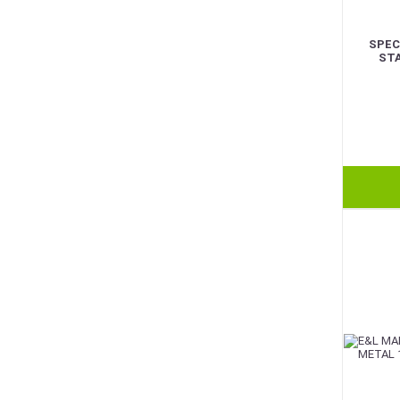
SPEC
STA
BEST