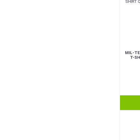
MIL-T
T-SH
BEST