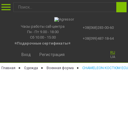
Часы работы call-центра
+38(068)283-00-60
Пн - Пт 9.00 - 18.00
Сб 10.00 - 15.00
+38(099)487-18-64
⭐Подарочные сертификаты
⭐
RU
Вход
Регистрация
UA
Главная
Одежда
Военная форма
CHAMELEON КОСТЮМ ECU 
►
►
►