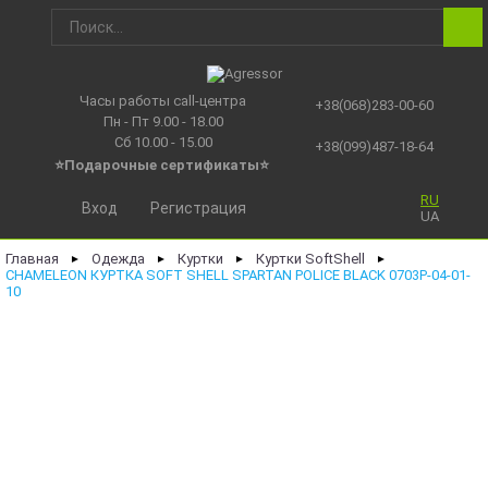
Часы работы call-центра
+38(068)283-00-60
Пн - Пт 9.00 - 18.00
Сб 10.00 - 15.00
+38(099)487-18-64
⭐Подарочные сертификаты
⭐
RU
Вход
Регистрация
UA
Главная
Одежда
Куртки
Куртки SoftShell
►
►
►
►
CHAMELEON КУРТКА SOFT SHELL SPARTAN POLICE BLACK 0703P-04-01-
10