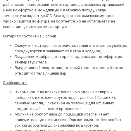
работников правоохранительных органов и охранных организаций.
В ней комфортно в дождливую и ветреную погоду, когда
температура падает до 0°C. Благодаря анатомическому крою
удобно садится по фигуре: не болтается, но не обтягивает и не
сковывает движения рук и корпуса.
Материал состоит из 3 слоев
:
Снаружи:
4-х сторонний стрейч, который отвечает за удобную
посадку куртки и защищает от ветра и осадков;
Посредине:
мембрана, которая поддерживает комфортную
температуру тела;
Внутри:
мягкий микрофлис, который хорошо греет и быстро
отводит от тела лишний пар.
Особенности:
8 карманов: 2 на плечах с панелью молли на велкро, 2
передних с выходами внутрь под наушники, 2 боковых с
панелью молли, 1 сквозной на пояснице для объемных
предметов и 1 на левом предплечье.
Молния на боку от низа до подмышки обеспечивает
принудительную вентиляцию. Она же помогает без особых
усилий добраться до снаряжения под курткой.
Куртка для большей защиты спины удлинена сзади. Она