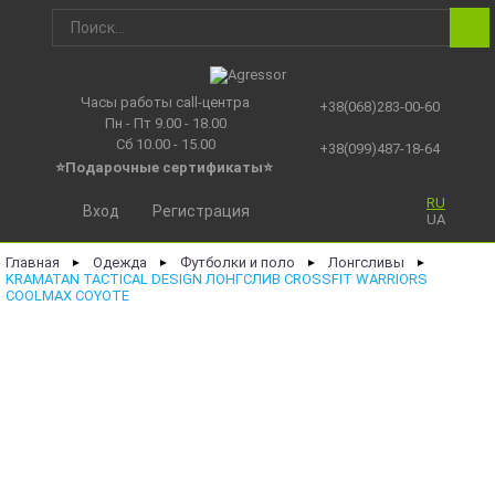
Часы работы call-центра
+38(068)283-00-60
Пн - Пт 9.00 - 18.00
Сб 10.00 - 15.00
+38(099)487-18-64
⭐Подарочные сертификаты
⭐
RU
Вход
Регистрация
UA
Главная
Одежда
Футболки и поло
Лонгсливы
►
►
►
►
KRAMATAN TACTICAL DESIGN ЛОНГСЛИВ CROSSFIT WARRIORS
COOLMAX COYOTE