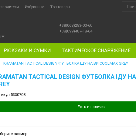
изводители
Избранные
Топ товары
+38(068)283-00-60
+38(099)487-18-64
ы
⭐
РЮКЗАКИ И СУМКИ
ТАКТИЧЕСКОЕ СНАРЯЖЕНИЕ
KRAMATAN TACTICAL DESIGN ФУТБОЛКА ІДУ НА ВИ COOLMAX GREY
►
RAMATAN TACTICAL DESIGN ФУТБОЛКА ІДУ Н
REY
тикул 5330708
Есть в наличии
берите размер