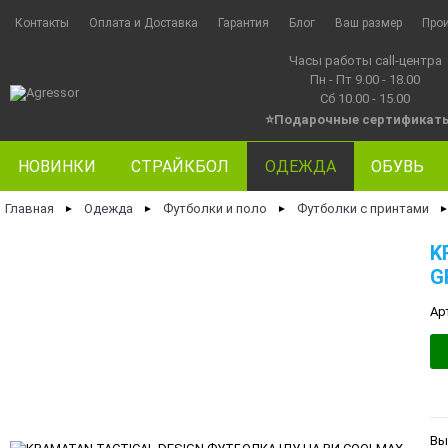
Контакты
Оплата и Доставка
Гарантия
Блог
Ваш размер
Про
Часы работы call-центра
Пн - Пт 9.00 - 18.00
Сб 10.00 - 15.00
⭐Подарочные сертификат
НОВИНКИ
СТРАЙКБОЛ
ОДЕЖДА
ОБУВЬ
Главная
Одежда
Футболки и поло
Футболки с принтами
►
►
►
K
G
Ар
Вы