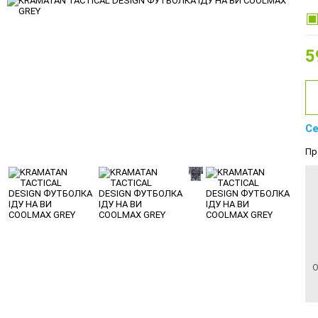
5
Се
Пр
О