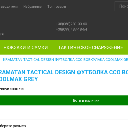
изводители
Избранные
Топ товары
+38(068)283-00-60
+38(099)487-18-64
ы
⭐
РЮКЗАКИ И СУМКИ
ТАКТИЧЕСКОЕ СНАРЯЖЕНИЕ
KRAMATAN TACTICAL DESIGN ФУТБОЛКА ССО ВОВКУЛАКА COOLMAX GR
►
RAMATAN TACTICAL DESIGN ФУТБОЛКА ССО 
OOLMAX GREY
тикул 5330715
Есть в наличии
берите размер