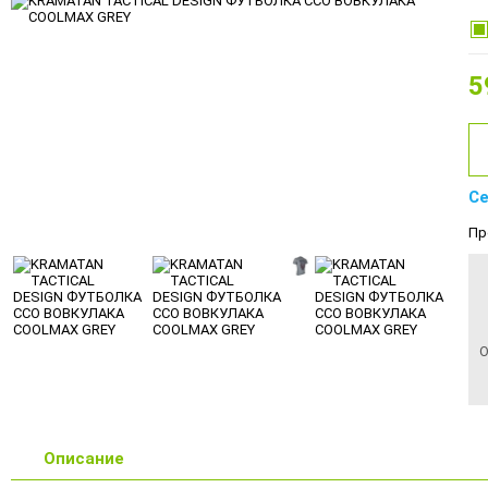
5
Се
Пр
О
Описание