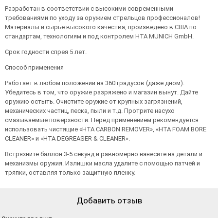
Разработан в соответствии с высокими современными
требованиями по уходу за оружием стрельцов профессионалов!
Материалы и сырье высокого качества, произведено в США по
стандартам, технологиям и под контролем НТА MUNICH GmbH.
Срок годности спрея 5 лет.
Способ применения
Работает в любом положении на 360 градусов (даже дном).
Убедитесь в том, что оружие разряжено и магазин вынут. Дайте
оружию остыть. Очистите оружие от крупных загрязнений,
механических частиц, песка, пыли и т.д. Протрите насухо
смазываемые поверхности. Перед применением рекомендуется
использовать чистящие «НТА CARBON REMOVER», «HTA FOAM BORE
CLEANER» и «НТА DEGREASER & CLEANER».
Встряхните баллон 3-5 секунд и равномерно нанесите на детали и
механизмы оружия. Излишки масла удалите с помощью патчей и
тряпки, оставляя только защитную пленку.
Добавить отзыв