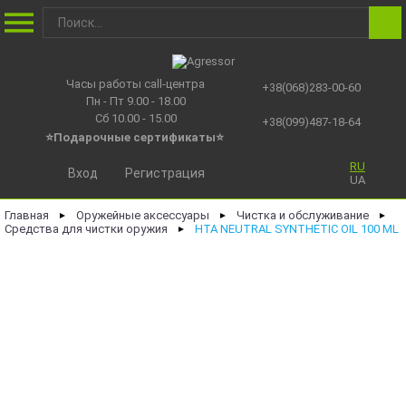
Часы работы call-центра
+38(068)283-00-60
Пн - Пт 9.00 - 18.00
Сб 10.00 - 15.00
+38(099)487-18-64
⭐Подарочные сертификаты
⭐
RU
Вход
Регистрация
UA
Главная
Оружейные аксессуары
Чистка и обслуживание
►
►
►
Средства для чистки оружия
HTA NEUTRAL SYNTHETIC OIL 100 ML
►