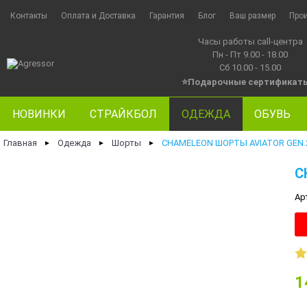
Контакты
Оплата и Доставка
Гарантия
Блог
Ваш размер
Про
Часы работы call-центра
Пн - Пт 9.00 - 18.00
Сб 10.00 - 15.00
⭐Подарочные сертификат
НОВИНКИ
СТРАЙКБОЛ
ОДЕЖДА
ОБУВЬ
Главная
Одежда
Шорты
CHAMELEON ШОРТЫ AVIATOR GEN.2
►
►
►
C
Ар
1