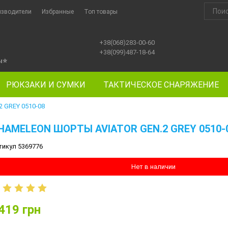
изводители
Избранные
Топ товары
+38(068)283-00-60
+38(099)487-18-64
ы
⭐
РЮКЗАКИ И СУМКИ
ТАКТИЧЕСКОЕ СНАРЯЖЕНИЕ
 GREY 0510-08
HAMELEON ШОРТЫ AVIATOR GEN.2 GREY 0510-
тикул 5369776
Нет в наличии
419
грн