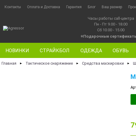
Контакты
Оплата и Доставка
Гарантия
Блог
Ваш размер
Про
Часы работы call-центра
Пн - Пт 9.00 - 18.00
Сб 10.00 - 15.00
⭐Подарочные сертификат
НОВИНКИ
СТРАЙКБОЛ
ОДЕЖДА
ОБУВЬ
Главная
Тактическое снаряжение
Средства маскировки
Ш
►
►
►
M
Ар
7