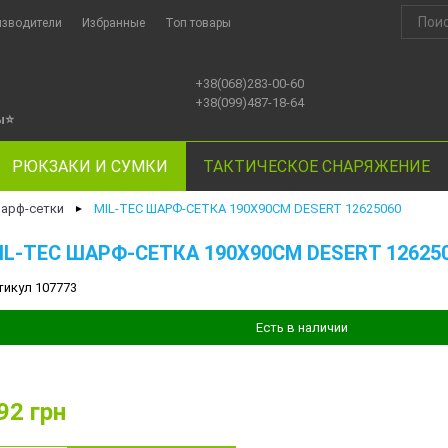
изводители
Избранные
Топ товары
+38(068)283-00-60
+38(099)487-18-64
ы
⭐
РЮКЗАКИ И СУМКИ
ТАКТИЧЕСКОЕ СНАРЯЖЕНИЕ
арф-сетки
MIL-TEC ШАРФ-СЕТКА 190Х90СМ DESERT 12625060
►
IL-TEC ШАРФ-СЕТКА 190Х90СМ DESERT 12625
тикул 107773
Есть в наличии
92
грн