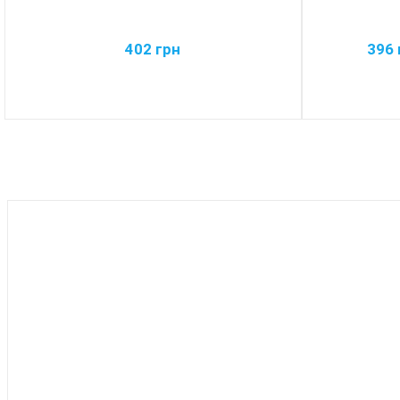
402
грн
396
BEST