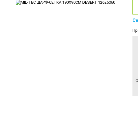
Се
Пр
О