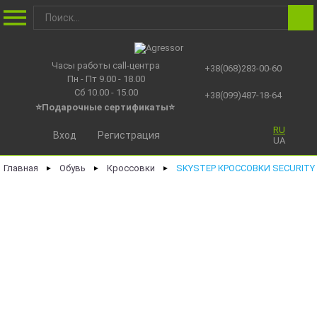
Часы работы call-центра
+38(068)283-00-60
Пн - Пт 9.00 - 18.00
Сб 10.00 - 15.00
+38(099)487-18-64
⭐Подарочные сертификаты
⭐
RU
Вход
Регистрация
UA
Главная
Обувь
Кроссовки
SKYSTEP КРОССОВКИ SECURITY
►
►
►