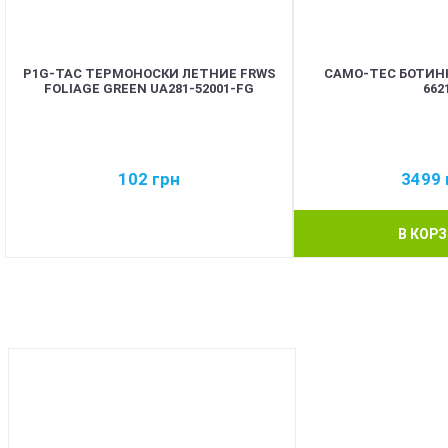
P1G-TAC ТЕРМОНОСКИ ЛЕТНИЕ FRWS
CAMO-TEC БОТИНК
FOLIAGE GREEN UA281-52001-FG
662
102
грн
3499
В КОР
BEST