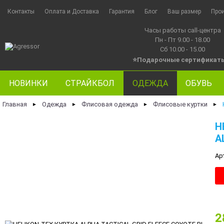
Контакты
Оплата и Доставка
Гарантия
Блог
Ваш размер
Про
Часы работы call-центра
Пн - Пт 9.00 - 18.00
Сб 10.00 - 15.00
⭐Подарочные сертификат
НОВИНКИ
СТРАЙКБОЛ
ОДЕЖДА
ОБУВЬ
Главная
Одежда
Флисовая одежда
Флисовые куртки
►
►
►
►
H
A
Ар
2