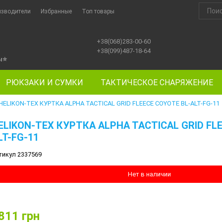
изводители
Избранные
Топ товары
+38(068)283-00-60
+38(099)487-18-64
ы
⭐
РЮКЗАКИ И СУМКИ
ТАКТИЧЕСКОЕ СНАРЯЖЕНИЕ
HELIKON-TEX КУРТКА ALPHA TACTICAL GRID FLEECE COYOTE BL-ALT-FG-11
ELIKON-TEX КУРТКА ALPHA TACTICAL GRID FL
LT-FG-11
тикул 2337569
Нет в наличии
811
грн