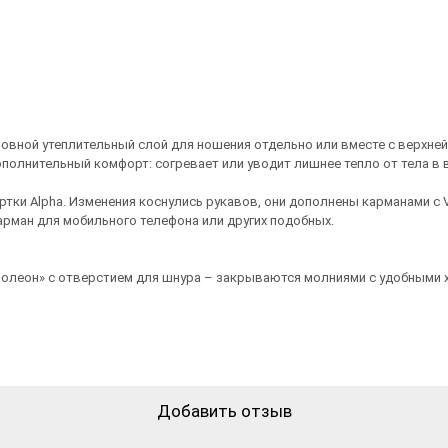
сновной утеплительный слой для ношения отдельно или вместе с верхне
т дополнительный комфорт: согревает или уводит лишнее тепло от тела
тки Alpha. Изменения коснулись рукавов, они дополнены карманами с V
арман для мобильного телефона или других подобных.
полеон» с отверстием для шнура – ​​закрываются молниями с удобными 
Добавить отзыв