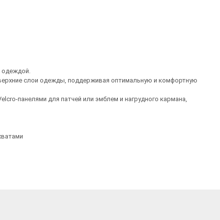
й одеждой.
 в верхние слои одежды, поддерживая оптимальную и комфортную
elcro-панелями для патчей или эмблем и нагрудного кармана,
хватами