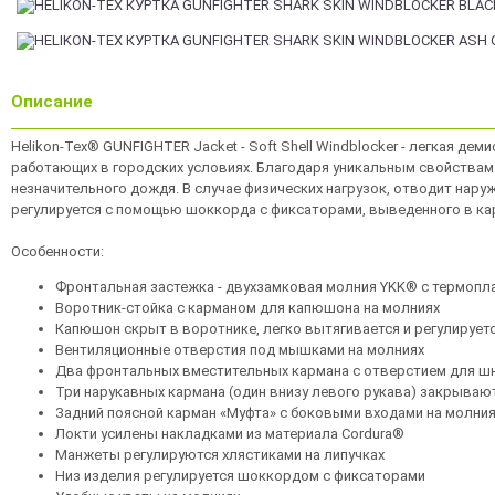
Описание
Helikon-Tex® GUNFIGHTER Jacket - Soft Shell Windblocker - легкая де
работающих в городских условиях. Благодаря уникальным свойствам 
незначительного дождя. В случае физических нагрузок, отводит нару
регулируется с помощью шоккорда с фиксаторами, выведенного в ка
Особенности:
Фронтальная застежка - двухзамковая молния YKK® с термопл
Воротник-стойка с карманом для капюшона на молниях
Капюшон скрыт в воротнике, легко вытягивается и регулируе
Вентиляционные отверстия под мышками на молниях
Два фронтальных вместительных кармана с отверстием для шн
Три нарукавных кармана (один внизу левого рукава) закрываю
Задний поясной карман «Муфта» с боковыми входами на молни
Локти усилены накладками из материала Cordura®
Манжеты регулируются хлястиками на липучках
Низ изделия регулируется шоккордом с фиксаторами