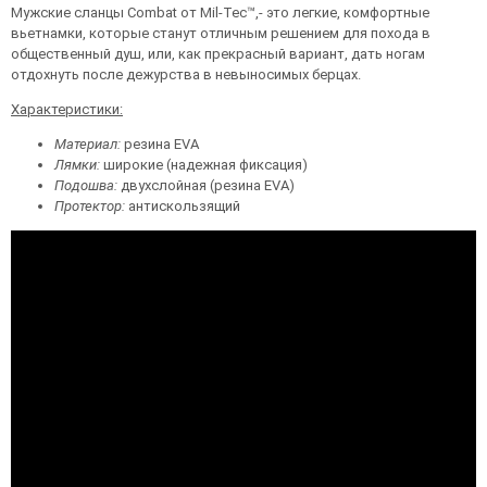
Мужские сланцы Combat от Mil-Tec™,- это легкие, комфортные
вьетнамки, которые станут отличным решением для похода в
общественный душ, или, как прекрасный вариант, дать ногам
отдохнуть после дежурства в невыносимых берцах.
Характеристики:
Материал:
резина EVA
Лямки:
широкие (надежная фиксация)
Подошва:
двухслойная (резина EVA)
Протектор:
антискользящий