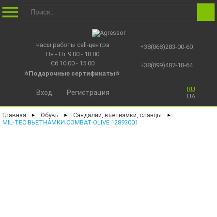
Часы работы call-центра
+38(068)283-00-60
Пн - Пт 9.00 - 18.00
Сб 10.00 - 15.00
+38(099)487-18-64
⭐Подарочные сертификаты
⭐
RU
Вход
Регистрация
UA
Главная
Обувь
Сандалии, вьетнамки, сланцы
►
►
►
MIL-TEC ВЬЕТНАМКИ COMBAT OLIVE 12893001