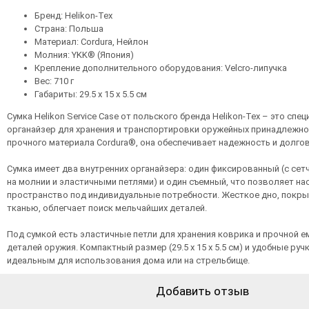
Бренд: Helikon-Tex
Страна: Польша
Материал: Cordura, Нейлон
Молния: YKK® (Япония)
Крепление дополнительного оборудования: Velcro-липучка
Вес: 710 г
Габариты: 29.5 x 15 x 5.5 см
Сумка Helikon Service Case от польского бренда Helikon-Tex – это сп
органайзер для хранения и транспортировки оружейных принадлежно
прочного материала Cordura®, она обеспечивает надежность и долго
Сумка имеет два внутренних органайзера: один фиксированный (с се
на молнии и эластичными петлями) и один съемный, что позволяет на
пространство под индивидуальные потребности. Жесткое дно, покр
тканью, облегчает поиск мельчайших деталей.
Под сумкой есть эластичные петли для хранения коврика и прочной е
деталей оружия. Компактный размер (29.5 x 15 x 5.5 см) и удобные руч
идеальным для использования дома или на стрельбище.
Добавить отзыв