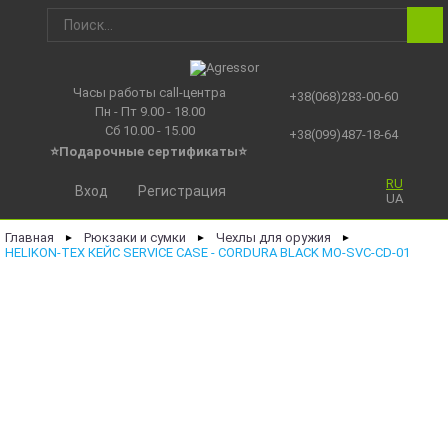
Часы работы call-центра
+38(068)283-00-60
Пн - Пт 9.00 - 18.00
Сб 10.00 - 15.00
+38(099)487-18-64
⭐Подарочные сертификаты
⭐
RU
Вход
Регистрация
UA
Главная
Рюкзаки и сумки
Чехлы для оружия
►
►
►
HELIKON-TEX КЕЙС SERVICE CASE - CORDURA BLACK MO-SVC-CD-01