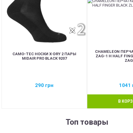
CHAMELEON ПЕРЧ
CAMO-TEC НОСКИ X-DRY 2 ПАРЫ
ZAG-1 H HALF FIN
MIDAIR PRO BLACK 9207
ZAG
290
грн
1041
В КОР
Топ товары