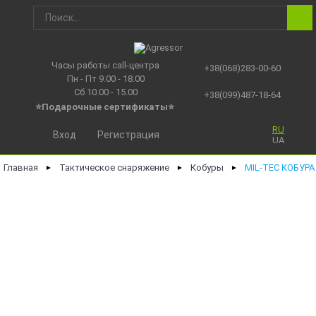
Часы работы call-центра
+38(068)283-00-60
Пн - Пт 9.00 - 18.00
Сб 10.00 - 15.00
+38(099)487-18-64
⭐Подарочные сертификаты
⭐
RU
Вход
Регистрация
UA
Главная
Тактическое снаряжение
Кобуры
MIL-TEC КОБУРА
►
►
►