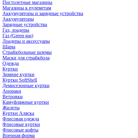
Пистолетные магазины
Магазины к пулеметам
Аккумуляторы и зарядные устройства
Аккумуляторы
Зарядные устройства
Газ, лоадеры
Газ (Green gas)
Лоадеры и аксессуары
Шары
Страйкбольные шлемы
Маски для страйкбола
Одежда
Куртки
Зимние куртки
Куртки SoftShell
Демисезонные куртки
Анораки
Ветровки
Камуфляжные куртки
Жилеты
Куртки Аляска
Флисовая одежда
Флисовые куртки
Флисовые кофты
Военная форма