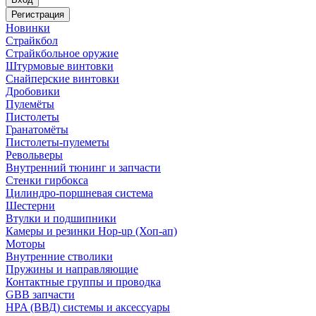
Регистрация
Новинки
Страйкбол
Страйкбольное оружие
Штурмовые винтовки
Снайперские винтовки
Дробовики
Пулемёты
Пистолеты
Гранатомёты
Пистолеты-пулеметы
Револьверы
Внутренний тюнинг и запчасти
Стенки гирбокса
Цилиндро-поршневая система
Шестерни
Втулки и подшипники
Камеры и резинки Hop-up (Хоп-ап)
Моторы
Внутренние стволики
Пружины и направляющие
Контактные группы и проводка
GBB запчасти
HPA (ВВД) системы и аксессуары