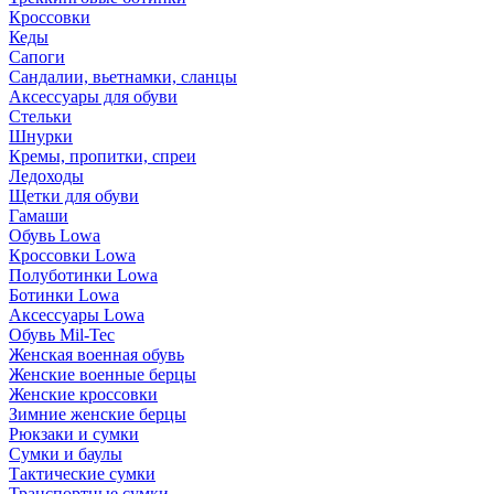
Кроссовки
Кеды
Сапоги
Сандалии, вьетнамки, сланцы
Аксессуары для обуви
Стельки
Шнурки
Кремы, пропитки, спреи
Ледоходы
Щетки для обуви
Гамаши
Обувь Lowa
Кроссовки Lowa
Полуботинки Lowa
Ботинки Lowa
Аксессуары Lowa
Обувь Mil-Tec
Женская военная обувь
Женские военные берцы
Женские кроссовки
Зимние женские берцы
Рюкзаки и сумки
Сумки и баулы
Тактические сумки
Транспортные сумки