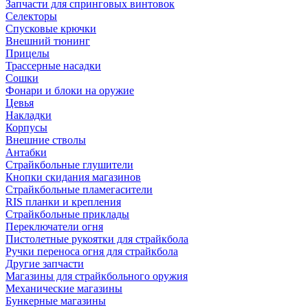
Запчасти для спринговых винтовок
Селекторы
Спусковые крючки
Внешний тюнинг
Прицелы
Трассерные насадки
Сошки
Фонари и блоки на оружие
Цевья
Накладки
Корпусы
Внешние стволы
Антабки
Страйкбольные глушители
Кнопки скидания магазинов
Страйкбольные пламегасители
RIS планки и крепления
Страйкбольные приклады
Переключатели огня
Пистолетные рукоятки для страйкбола
Ручки переноса огня для страйкбола
Другие запчасти
Магазины для страйкбольного оружия
Механические магазины
Бункерные магазины