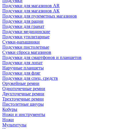
Подсумки
Подсумки для магазинов AR
Подсумки для магазинов АК
Подсумки для пулеметных магазинов
Подсумки для рации
Подсумки для гранат
Подсумки медицинские
Подсумки утилитарные
Сумки-напашники
Подсумки пистолетные
Сумки сброса магазинов
Подсумки для смартфонов и планшетов
Подсумки для лопат
Наручные планшеты
Подсумки для фляг
Подсумки для спец. средств
Оружейные ремни
Одноточечные ремни
Двухточечные ремни
Трехточечные ремни
Пистолетные шнуры
Кобуры
Ножи и инструменты
Ножи
Мультитулы