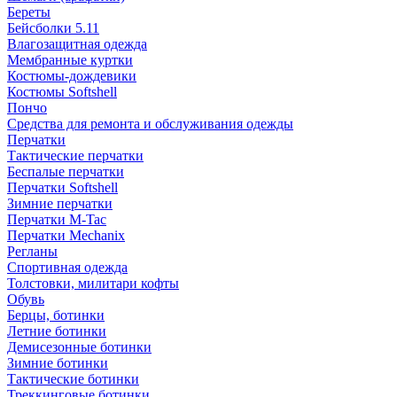
Береты
Бейсболки 5.11
Влагозащитная одежда
Мембранные куртки
Костюмы-дождевики
Костюмы Softshell
Пончо
Средства для ремонта и обслуживания одежды
Перчатки
Тактические перчатки
Беспалые перчатки
Перчатки Softshell
Зимние перчатки
Перчатки M-Tac
Перчатки Mechanix
Регланы
Спортивная одежда
Толстовки, милитари кофты
Обувь
Берцы, ботинки
Летние ботинки
Демисезонные ботинки
Зимние ботинки
Тактические ботинки
Треккинговые ботинки