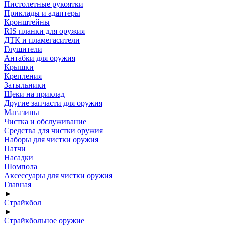
Пистолетные рукоятки
Приклады и адаптеры
Кронштейны
RIS планки для оружия
ДТК и пламегасители
Глушители
Антабки для оружия
Крышки
Крепления
Затыльники
Щеки на приклад
Другие запчасти для оружия
Магазины
Чистка и обслуживание
Средства для чистки оружия
Наборы для чистки оружия
Патчи
Насадки
Шомпола
Аксессуары для чистки оружия
Главная
►
Страйкбол
►
Страйкбольное оружие