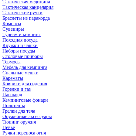
Тактическая медицина
Тактическая канцелярия
Тактические ручки
Браслеты из паракорда
Компасы
Сувениры
Туризм и кемпинг
Походная посуда
Кружки и чашки
Наборы посуды
Столовые приборы
Термосы
Мебель для кемпинга
Спальные мешки
Карематы
Коврики для сидения
Горелки и газ
Паракорд
Кемпинговые фонари
Полотенца
Грелки для тела
Оружейные аксессуары
Тюнинг оружия
Цевье
Ручки переноса огня