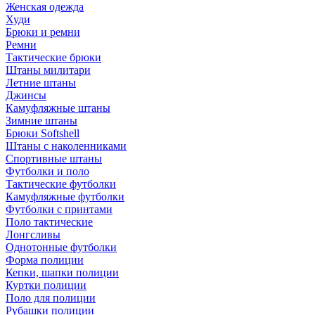
Женская одежда
Худи
Брюки и ремни
Ремни
Тактические брюки
Штаны милитари
Летние штаны
Джинсы
Камуфляжные штаны
Зимние штаны
Брюки Softshell
Штаны с наколенниками
Спортивные штаны
Футболки и поло
Тактические футболки
Камуфляжные футболки
Футболки с принтами
Поло тактические
Лонгсливы
Однотонные футболки
Форма полиции
Кепки, шапки полиции
Куртки полиции
Поло для полиции
Рубашки полиции