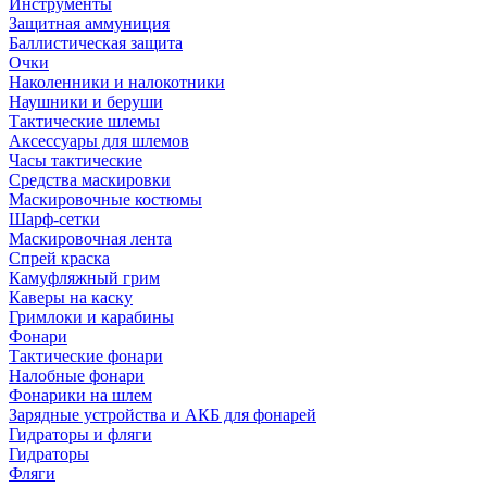
Инструменты
Защитная аммуниция
Баллистическая защита
Очки
Наколенники и налокотники
Наушники и беруши
Тактические шлемы
Аксессуары для шлемов
Часы тактические
Средства маскировки
Маскировочные костюмы
Шарф-сетки
Маскировочная лента
Спрей краска
Камуфляжный грим
Каверы на каску
Гримлоки и карабины
Фонари
Тактические фонари
Налобные фонари
Фонарики на шлем
Зарядные устройства и АКБ для фонарей
Гидраторы и фляги
Гидраторы
Фляги