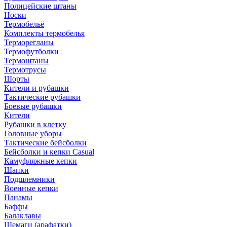
Полицейские штаны
Носки
Термобельё
Комплекты термобелья
Терморегланы
Термофутболки
Термоштаны
Термотрусы
Шорты
Кители и рубашки
Тактические рубашки
Боевые рубашки
Кители
Рубашки в клетку
Головные уборы
Тактические бейсболки
Бейсболки и кепки Casual
Камуфляжные кепки
Шапки
Подшлемники
Военные кепки
Панамы
Баффы
Балаклавы
Шемаги (арафатки)