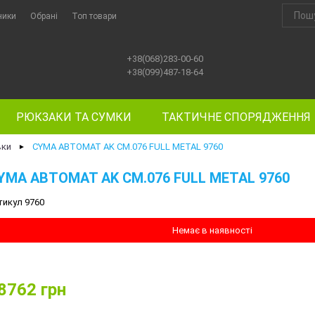
ники
Обрані
Топ товари
+38(068)283-00-60
+38(099)487-18-64
РЮКЗАКИ ТА СУМКИ
ТАКТИЧНЕ СПОРЯДЖЕННЯ
вки
CYMA АВТОМАТ AK CM.076 FULL METAL 9760
►
YMA АВТОМАТ AK CM.076 FULL METAL 9760
тикул 9760
Немає в наявності
8762
грн