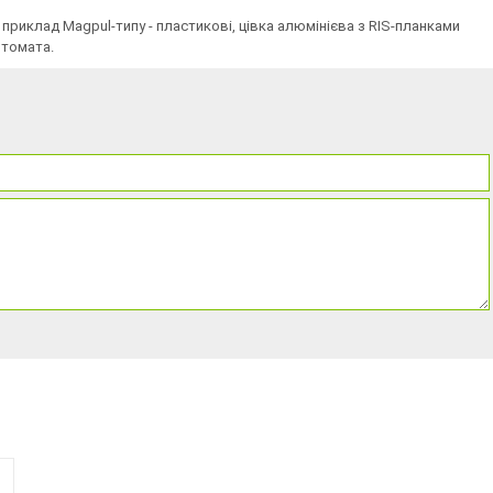
 приклад Magpul-типу - пластикові, цівка алюмінієва з RIS-планками
втомата.