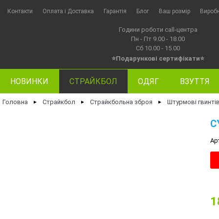
Контакти
Оплата i Доставка
Гарантія
Блог
Ваш розмір
Вироб
Години роботи call-центра
Пн - Пт 9.00 - 18.00
Сб 10.00 - 15.00
⭐Подарункові сертифікати⭐
НОВИНКИ
СТРАЙКБОЛ
ОДЯГ
ВЗУТТЯ
Головна
Страйкбол
Страйкбольна зброя
Штурмові гвинті
►
►
►
C
Ар
1