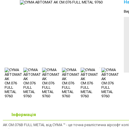
На
Ви
Інформація
AK CM.076B FULL METAL від CYMA ™ - це точна реалістична аірсофт ко