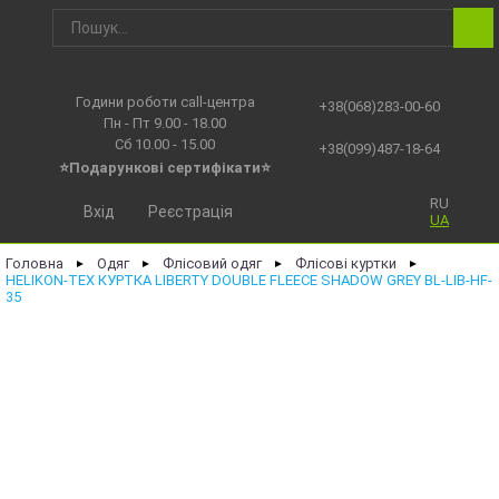
Години роботи call-центра
+38(068)283-00-60
Пн - Пт 9.00 - 18.00
Сб 10.00 - 15.00
+38(099)487-18-64
⭐Подарункові сертифікати⭐
RU
Вхід
Реєстрація
UA
Головна
Одяг
Флісовий одяг
Флісові куртки
►
►
►
►
HELIKON-TEX КУРТКА LIBERTY DOUBLE FLEECE SHADOW GREY BL-LIB-HF-
35