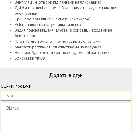
Вентиляційні отвори під пахвами на блискавках
Дві бічні кишені для рук з D-кільцями та відділенням для
електроніки
Три нарукавні кишені (одна внизу рукава)
Velcro-панелі на нарукавних кишенях
Задня поясна кишеня "Муфта" з боковими входами на
блискавках
Плечі та лікті зміцнені нейлоновими вставками
Манжети регулюються хлястиками на липучках
Низ виробу регулюється шоккордом з фіксаторами
Блискавки YKK®
Додати відгук
Оцінити продукт