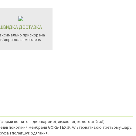
ШВИДКА ДОСТАВКА
аксимально прискорена
відправка замовлень
уніформи пошито з двошарової, дихаючої, вологостійкої,
передні покоління мембрани GORE-TEX®. Альтернативою третьому шару,
ухів і полегшує одягання.