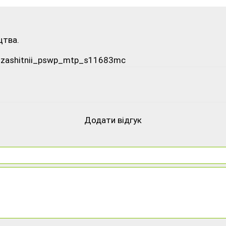
цтва.
gozashitnii_pswp_mtp_s11683mc
Додати відгук