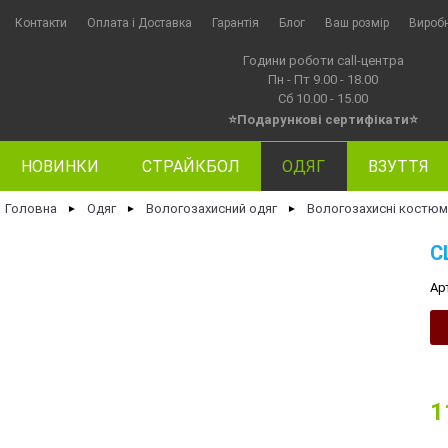
Контакти
Оплата i Доставка
Гарантія
Блог
Ваш розмір
Вироб
Години роботи call-центра
Пн - Пт 9.00 - 18.00
Сб 10.00 - 15.00
⭐Подарункові сертифікати⭐
НОВИНКИ
СТРАЙКБОЛ
ОДЯГ
ВЗУТТЯ
Головна
Одяг
Вологозахисний одяг
Вологозахисні костюм
►
►
►
С
Ар
1