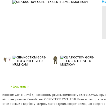
На
Інформація
Костюм Gen III Level 6, - це шостий рівень комплекту одягу ECWCS, пр
вітронепроникної мембрани GORE-TEX® PACLITE®. Вона в півтора раза 
став тонкий з карбону і жировідштовхувальної речовини, що оберігає 