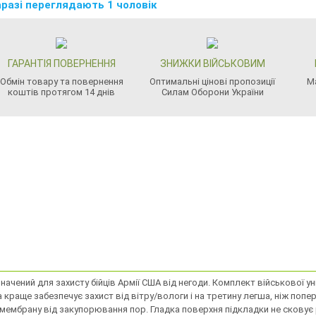
разі переглядають 1 чоловік
ГАРАНТІЯ ПОВЕРНЕННЯ
ЗНИЖКИ ВІЙСЬКОВИМ
Обмін товару та повернення
Оптимальні цінові пропозиції
М
коштів протягом 14 днів
Силам Оборони України
изначений для захисту бійців Армії США від негоди. Комплект військової 
краще забезпечує захист від вітру/вологи і на третину легша, ніж по
мембрану від закупорювання пор. Гладка поверхня підкладки не сковує р