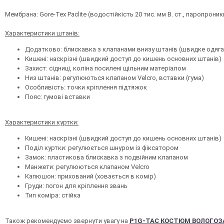
Мембрана: Gore-Tex Paclite (водостійкість 20 тис. мм В. ст., паропроникн
Характеристики штанів:
Додатково: блискавка з клапанами внизу штанів (швидке одяга
Кишені: наскрізні (швидкий доступ до кишень основних штанів)
Захист: сідниці, коліна посилені щільним матеріалом
Низ штанів: регулюються клапаном Velcro, вставки (гума)
Особливість: точки кріплення підтяжок
Пояс: гумові вставки
Характеристики куртки:
Кишені: наскрізні (швидкий доступ до кишень основних штанів)
Поділ куртки: регулюється шнуром із фіксатором
Замок: пластикова блискавка з подвійним клапаном
Манжети: регулюються клапаном Velcro
Капюшон: прихований (ховається в комір)
Груди: погон для кріплення звань
Тип коміра: стійка
Також рекомендуємо звернути увагу на
P1G-TAC КОСТЮМ ВОЛОГОЗ