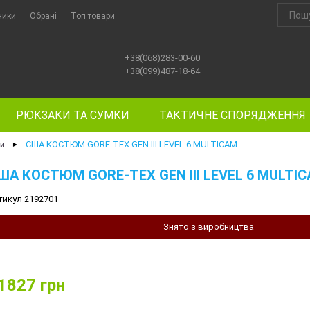
ники
Обрані
Топ товари
+38(068)283-00-60
+38(099)487-18-64
РЮКЗАКИ ТА СУМКИ
ТАКТИЧНЕ СПОРЯДЖЕННЯ
и
США КОСТЮМ GORE-TEX GEN III LEVEL 6 MULTICAM
►
ША КОСТЮМ GORE-TEX GEN III LEVEL 6 MULTI
тикул 2192701
Знято з виробництва
1827
грн