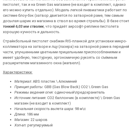
пистолет, так и на Green Gas магазине (не входит в комплект, однако
его можно купить отдельно). Модель легкой пневматики работает по
системе блоу-бэк (затвор двигается по затворной раме, тем самым
досылая шарик из магазина в ствол во время стрельбы). В базе стои
тонкий 6,03 мм стволик
, что придаёт аирсофт-реплике пистолета
хорошую кучность и дальность.
Страйкбольный пистолет снабжен RIS-планкой для установки микро-
коллиматора на затворе и лцу (лазера) на затворной раме в передне
части, улучшенными цветными прицельными приспособлениями и
имеет удобную, текстурную, эргономичную рукоять со съёмным
расширителем магазинного окна (магвелл).
Характеристики:
Материал:
ABS пластик \ Алюминий
Принцип работы:
GBB (Gas Blow Back) CO2 \ Green Gas
Режимы ведения огня:
одиночный\предохранитель
Источник питания:
CO2 баллончик (в комплекте) \ Green Gas
магазин (не входит в комплект)
Начальная скорость вылета шара:
98 м\с
Длина:
186 мм
Магазин:
22 шаров
Хоп-ап:
регулируемый