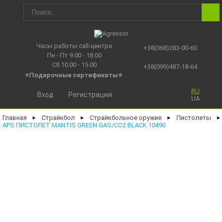
Часы работы call-центра
+38(068)283-00-60
Пн - Пт 9.00 - 18.00
Сб 10.00 - 15.00
+38(099)487-18-64
⭐Подарочные сертификаты
⭐
RU
Вход
Регистрация
UA
Главная
Страйкбол
Страйкбольное оружие
Пистолеты
►
►
►
►
APS ПИСТОЛЕТ MANTIS GREEN GAS/CO2 BLACK 10490