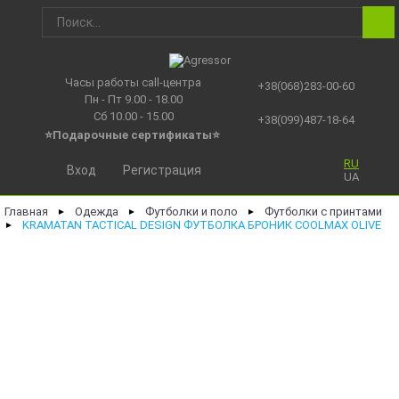
Часы работы call-центра
+38(068)283-00-60
Пн - Пт 9.00 - 18.00
Сб 10.00 - 15.00
+38(099)487-18-64
⭐Подарочные сертификаты
⭐
RU
Вход
Регистрация
UA
Главная
Одежда
Футболки и поло
Футболки с принтами
►
►
►
KRAMATAN TACTICAL DESIGN ФУТБОЛКА БРОНИК COOLMAX OLIVE
►