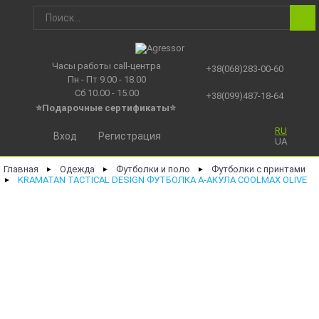
Часы работы call-центра
+38(068)283-00-60
Пн - Пт 9.00 - 18.00
Сб 10.00 - 15.00
+38(099)487-18-64
⭐Подарочные сертификаты
⭐
RU
Вход
Регистрация
UA
Главная
Одежда
Футболки и поло
Футболки с принтами
►
►
►
KRAMATAN TACTICAL DESIGN ФУТБОЛКА А-АКУЛА COOLMAX OLIVE
►