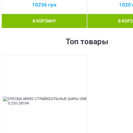
10236
грн
1020
В КОРЗИНУ
В КОР
Топ товары
BEST