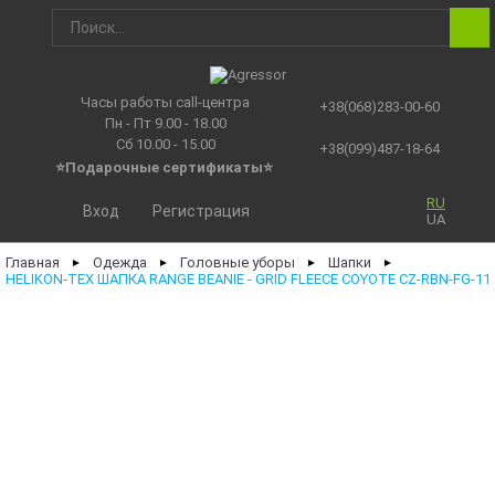
Часы работы call-центра
+38(068)283-00-60
Пн - Пт 9.00 - 18.00
Сб 10.00 - 15.00
+38(099)487-18-64
⭐Подарочные сертификаты
⭐
RU
Вход
Регистрация
UA
Главная
Одежда
Головные уборы
Шапки
►
►
►
►
HELIKON-TEX ШАПКА RANGE BEANIE - GRID FLEECE COYOTE CZ-RBN-FG-11