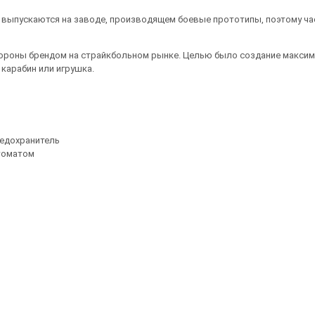
 выпускаются на заводе, производящем боевые прототипы, поэтому част
ороны брендом на страйкбольном рынке. Целью было создание максима
 карабин или игрушка.
едохранитель
втоматом