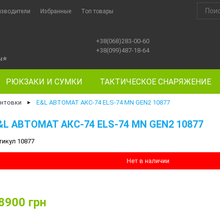
изводители
Избранные
Топ товары
+38(068)283-00-60
+38(099)487-18-64
ы
⭐
РЮКЗАКИ И СУМКИ
ТАКТИЧЕСКОЕ СНАРЯЖЕНИЕ
нтовки
E&L АВТОМАТ АКС-74 ELS-74 MN GEN2 10877
►
&L АВТОМАТ АКС-74 ELS-74 MN GEN2 10877
тикул 10877
Нет в наличии
8900
грн