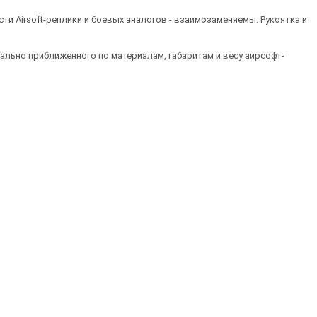
и Airsoft-реплики и боевых аналогов - взаимозаменяемы. Рукоятка и
льно приближенного по материалам, габаритам и весу аирсофт-