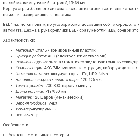
новый малоимпульсный патрон 5,45×39 мм.
Корпус страйкбольного автомата сделан из стали, все внешние части
цевье - из армированного пластика.
E&L™ является новым, но уже зарекомендовавшим себя с хорошей ст
автомата. Держа в руках реплики E&L - сразу не отличишь, боевой это
Характеристики:
Материал:
Сталь / армированный пластик
Принцип работы:
AEG (электропневмвтический)
Режимы ведения огня:
автоматический/полуавтоматический/пр
Комплектация:
АКС-74М, магазин, инструкция, набор ухода за а
Источник питания:
аккумуляторы LiFe, LiPO, NiMh
Начальная скорость вылета шара:
120-125 м/с
Темп стрельбы:
700-800 шаров в минуту
Длина реплики:
713/950 мм
Магазин:
120 шаров (механический)
Версия гирбокса:
Ver.3
Хоп-ап:
регулируемый
Вес: 3575
гр.
Особенности:
Усиленные стальные шестерни;