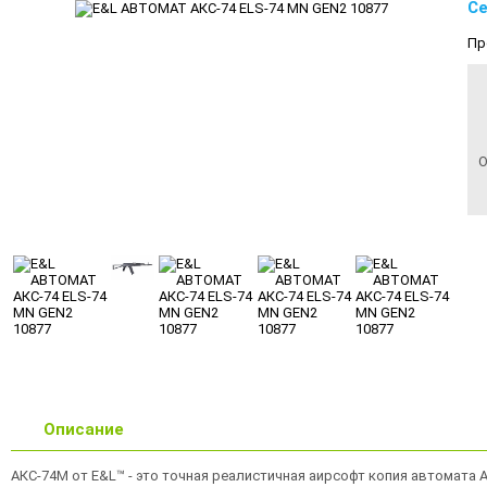
Се
Пр
О
Описание
АКС-74М от E&L™ - это точная реалистичная аирсофт копия автомата А