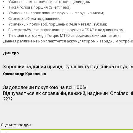
Усиленная металлическая голова цилиндра;
Тихая голова поршня (Silent head);
Усиленная направляющая пружины с подшипником;
Стальные 9-мм подшипники;
Усиленный поликарб. поршень с 3-мя металл. зубами;
Быстросъёмная направляющая пружины ESA™ с подшипником;
Тяговый мотор High Torque M170
с неодимовыми магнитами.
Данная реплика не комплектуется аккумулятором и зарядным устройс
Дмитро
Хороший надійний привід, купляли тут декілька штук, в
Олександр Кравченко
Задоволений покупкою на всі 100%!
Відчувається як справжній, важкий, надійний. Стріляє чі
????
Оцените продукт