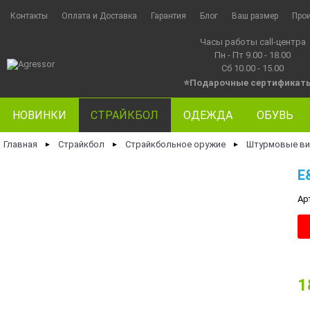
Контакты
Оплата и Доставка
Гарантия
Блог
Ваш размер
Про
Часы работы call-центра
Пн - Пт 9.00 - 18.00
Сб 10.00 - 15.00
⭐Подарочные сертификат
НОВИНКИ
СТРАЙКБОЛ
ОДЕЖДА
ОБУВЬ
Главная
Страйкбол
Страйкбольное оружие
Штурмовые ви
►
►
►
E
Ар
1