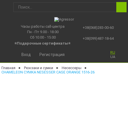
Часы работы call-центра
+38(068)283-00-60
Пн - Пт 9.00 - 18.00
Сб 10.00 - 15.00
+38(099)487-18-64
⭐Подарочные сертификаты
⭐
RU
Вход
Регистрация
UA
Главная
Рюкзаки и сумки
Несессеры
►
►
►
CHAMELEON СУМКА NESESSER CASE ORANGE 1516-26