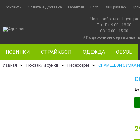
Контакты
Оплата и Доставка
Гарантия
Блог
Ваш размер
Про
Часы работы call-центра
Пн - Пт 9.00 - 18.00
Сб 10.00 - 15.00
⭐Подарочные сертификат
НОВИНКИ
СТРАЙКБОЛ
ОДЕЖДА
ОБУВЬ
Главная
Рюкзаки и сумки
Несессеры
CHAMELEON СУМКА NE
►
►
►
C
Ар
2