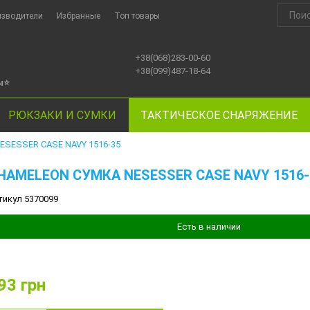
изводители
Избранные
Топ товары
+38(068)283-00-60
+38(099)487-18-64
ы
⭐
РЮКЗАКИ И СУМКИ
ТАКТИЧЕСКОЕ СНАРЯЖЕНИЕ
SESSER CASE NAVY 1516-35
HAMELEON СУМКА NESESSER CASE NAVY 1516-
тикул 5370099
Есть в наличии
93
грн