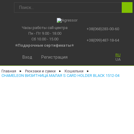
Часы работы call-центра
+38(068)283-00-60
Пн - Пт 9.00 - 18.00
Сб 10.00 - 15.00
+38(099)487-18-64
⭐Подарочные сертификаты
⭐
RU
Вход
Регистрация
UA
Главная
Рюкзаки и сумки
Кошельки
►
►
►
CHAMELEON ВИЗИТНИЦА МАЛАЯ S CARD HOLDER BLACK 1512-04