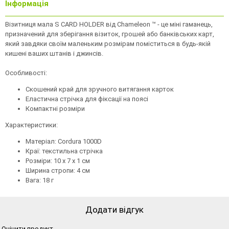
Інформація
Візитниця мала S CARD HOLDER від Chameleon ™ - це міні гаманець,
призначений для зберігання візиток, грошей або банківських карт,
який завдяки своїм маленьким розмірам поміститься в будь-якій
кишені ваших штанів і джинсів.
Особливості:
Скошений край для зручного витягання карток
Еластична стрічка для фіксації на поясі
Компактні розміри
Характеристики:
Матеріал: Cordura 1000D
Краї: текстильна стрічка
Розміри: 10 х 7 х 1 см
Ширина стропи: 4 см
Вага: 18 г
Додати відгук
Оцінити продукт