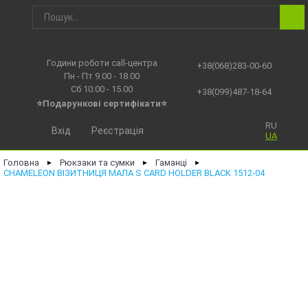
Години роботи call-центра
+38(068)283-00-60
Пн - Пт 9.00 - 18.00
Сб 10.00 - 15.00
+38(099)487-18-64
⭐Подарункові сертифікати⭐
RU
Вхід
Реєстрація
UA
Головна
Рюкзаки та сумки
Гаманці
►
►
►
CHAMELEON ВІЗИТНИЦЯ МАЛА S CARD HOLDER BLACK 1512-04