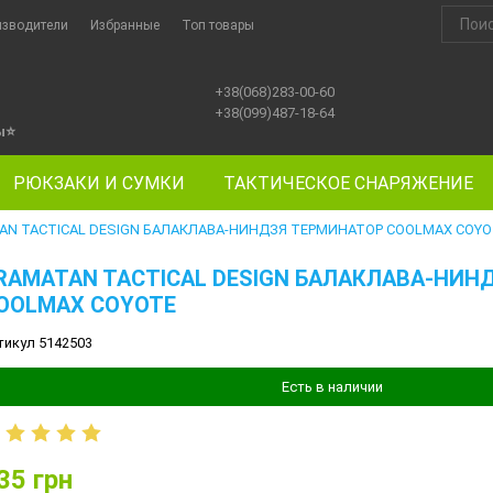
изводители
Избранные
Топ товары
+38(068)283-00-60
+38(099)487-18-64
ы
⭐
РЮКЗАКИ И СУМКИ
ТАКТИЧЕСКОЕ СНАРЯЖЕНИЕ
AN TACTICAL DESIGN БАЛАКЛАВА-НИНДЗЯ ТЕРМИНАТОР COOLMAX COYO
RAMATAN TACTICAL DESIGN БАЛАКЛАВА-НИН
OOLMAX COYOTE
тикул 5142503
Есть в наличии
35
грн