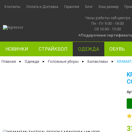
Контакты
Оплата и Доставка
Гарантия
Блог
Ваш размер
Про
Часы работы call-центра
Пн - Пт 9.00 - 18.00
Сб 10.00 - 15.00
⭐Подарочные сертификат
НОВИНКИ
СТРАЙКБОЛ
ОДЕЖДА
ОБУВЬ
Главная
Одежда
Головные уборы
Балаклавы
KRAMAT
►
►
►
►
K
C
Ар
3