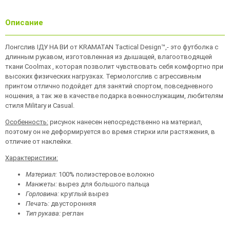
Описание
Лонгслив ІДУ НА ВИ от KRAMATAN Tactical Design™,- это футболка с
длинным рукавом, изготовленная из дышащей, влагоотводящей
ткани Coolmax , которая позволит чувствовать себя комфортно при
высоких физических нагрузках. Термологслив с агрессивным
принтом отлично подойдет для занятий спортом, повседневного
ношения, а так же в качестве подарка военнослужащим, любителям
стиля Military и Casual.
Особенность:
рисунок нанесен непосредственно на материал,
поэтому он не деформируется во время стирки или растяжения, в
отличие от наклейки.
Характеристики:
Материал:
100% полиэстеровое волокно
Манжеты:
вырез для большого пальца
Горловина:
круглый вырез
Печать:
двусторонняя
Тип рукава:
реглан