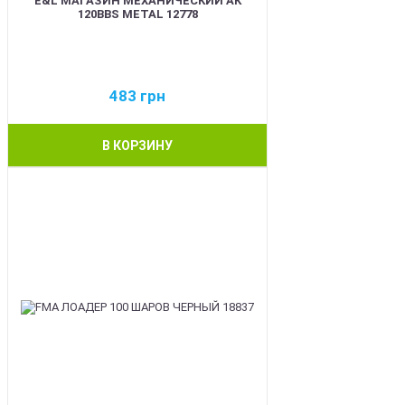
E&L МАГАЗИН МЕХАНИЧЕСКИЙ АК
120BBS METAL 12778
483
грн
В КОРЗИНУ
BEST