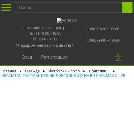
Часы работы call-центра
+38(068)283-00-60
Пн - Пт 9.00 - 18.00
Сб 10.00 - 15.00
+38(099)487-18-64
⭐Подарочные сертификаты
⭐
RU
Вход
Регистрация
UA
Главная
Одежда
Футболки и поло
Лонгсливы
►
►
►
►
KRAMATAN TACTICAL DESIGN ЛОНГСЛИВ ІДУ НА ВИ COOLMAX OLIVE