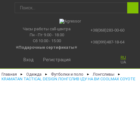
Часы работы call-центра
+38(068)283-00-60
Пн - Пт 9.00 - 18.00
Сб 10.00 - 15.00
+38(099)487-18-64
⭐Подарочные сертификаты
⭐
RU
Вход
Регистрация
UA
Главная
Одежда
Футболки и поло
Лонгсливы
►
►
►
►
KRAMATAN TACTICAL DESIGN ЛОНГСЛИВ ІДУ НА ВИ COOLMAX COYOTE