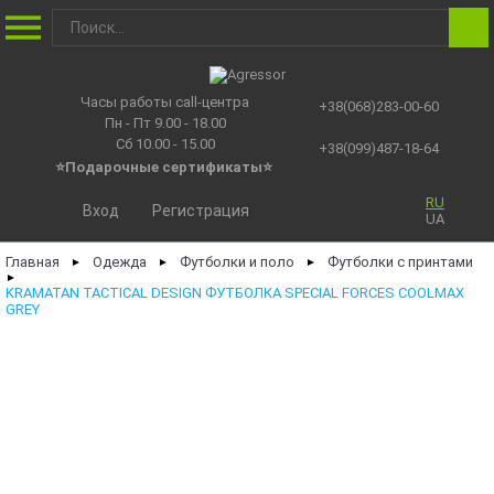
Часы работы call-центра
+38(068)283-00-60
Пн - Пт 9.00 - 18.00
Сб 10.00 - 15.00
+38(099)487-18-64
⭐Подарочные сертификаты
⭐
RU
Вход
Регистрация
UA
Главная
Одежда
Футболки и поло
Футболки с принтами
►
►
►
►
KRAMATAN TACTICAL DESIGN ФУТБОЛКА SPECIAL FORCES COOLMAX
GREY