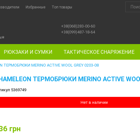
изводители
Избранные
Топ товары
+38(068)283-00-60
+38(099)487-18-64
ы
⭐
РЮКЗАКИ И СУМКИ
ТАКТИЧЕСКОЕ СНАРЯЖЕНИЕ
 ТЕРМОБРЮКИ MERINO ACTIVE WOOL GREY 0203-08
HAMELEON ТЕРМОБРЮКИ MERINO ACTIVE WOOL
тикул 5369749
Нет в наличии
36
грн