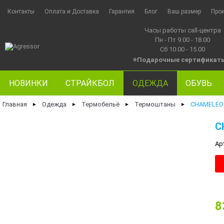
Контакты
Оплата и Доставка
Гарантия
Блог
Ваш размер
Про
Часы работы call-центра
Пн - Пт 9.00 - 18.00
Сб 10.00 - 15.00
⭐Подарочные сертификат
НОВИНКИ
СТРАЙКБОЛ
ОДЕЖДА
ОБУВЬ
Главная
Одежда
Термобельё
Термоштаны
CHAMELEON
►
►
►
►
C
Ар
8