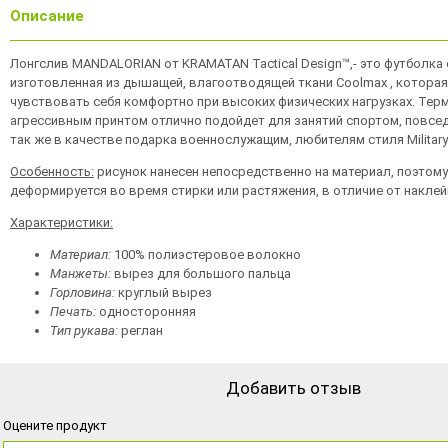
Описание
Лонгслив MANDALORIAN от KRAMATAN Tactical Design™,- это футболка
изготовленная из дышащей, влагоотводящей ткани Coolmax , котора
чувствовать себя комфортно при высоких физических нагрузках. Тер
агрессивным принтом отлично подойдет для занятий спортом, повсед
так же в качестве подарка военнослужащим, любителям стиля Military 
Особенность:
рисунок нанесен непосредственно на материал, поэтому
деформируется во время стирки или растяжения, в отличие от наклей
Характеристики:
Материал:
100% полиэстеровое волокно
Манжеты:
вырез для большого пальца
Горловина:
круглый вырез
Печать:
односторонняя
Тип рукава:
реглан
Добавить отзыв
Оцените продукт