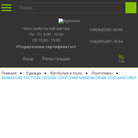
Часы работы call-центра
+38(068)283-00-60
Пн - Пт 9.00 - 18.00
Сб 10.00 - 15.00
+38(099)487-18-64
⭐Подарочные сертификаты
⭐
RU
Вход
Регистрация
UA
Главная
Одежда
Футболки и поло
Лонгсливы
►
►
►
►
KRAMATAN TACTICAL DESIGN ЛОНГСЛИВ MANDALORIAN COOLMAX GREY