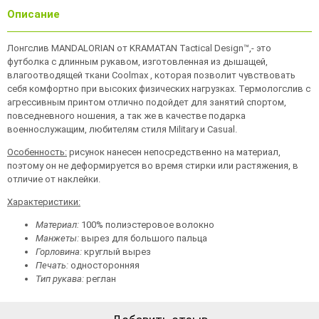
Описание
Лонгслив MANDALORIAN от KRAMATAN Tactical Design™,- это
футболка с длинным рукавом, изготовленная из дышащей,
влагоотводящей ткани Coolmax , которая позволит чувствовать
себя комфортно при высоких физических нагрузках. Термологслив с
агрессивным принтом отлично подойдет для занятий спортом,
повседневного ношения, а так же в качестве подарка
военнослужащим, любителям стиля Military и Casual.
Особенность:
рисунок нанесен непосредственно на материал,
поэтому он не деформируется во время стирки или растяжения, в
отличие от наклейки.
Характеристики:
Материал:
100% полиэстеровое волокно
Манжеты:
вырез для большого пальца
Горловина:
круглый вырез
Печать:
односторонняя
Тип рукава:
реглан