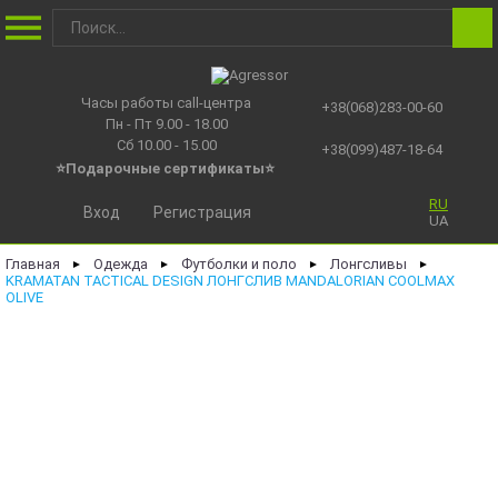
Часы работы call-центра
+38(068)283-00-60
Пн - Пт 9.00 - 18.00
Сб 10.00 - 15.00
+38(099)487-18-64
⭐Подарочные сертификаты
⭐
RU
Вход
Регистрация
UA
Главная
Одежда
Футболки и поло
Лонгсливы
►
►
►
►
KRAMATAN TACTICAL DESIGN ЛОНГСЛИВ MANDALORIAN COOLMAX
OLIVE