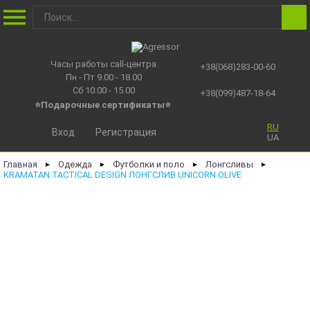
Часы работы call-центра
+38(068)283-00-60
Пн - Пт 9.00 - 18.00
Сб 10.00 - 15.00
+38(099)487-18-64
⭐Подарочные сертификаты
⭐
RU
Вход
Регистрация
UA
Главная
Одежда
Футболки и поло
Лонгсливы
►
►
►
►
KRAMATAN TACTICAL DESIGN ЛОНГСЛИВ UNICORN OLIVE