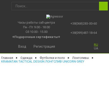
Часы работы call-центра
+38(068)283-00-60
Пн - Пт 9.00 - 18.00
Сб 10.00 - 15.00
+38(099)487-18-64
⭐Подарочные сертификаты
⭐
RU
Вход
Регистрация
UA
Главная
Одежда
Футболки и поло
Лонгсливы
►
►
►
►
KRAMATAN TACTICAL DESIGN ЛОНГСЛИВ UNICORN GREY