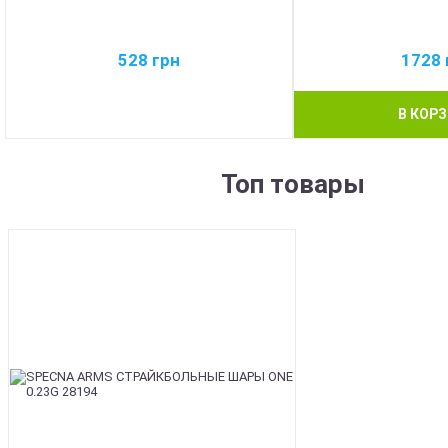
528
грн
1728
В КОР
Топ товары
BEST