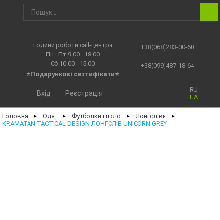
Години роботи call-центра
+38(068)283-00-60
Пн - Пт 9.00 - 18.00
Сб 10.00 - 15.00
+38(099)487-18-64
⭐Подарункові сертифікати⭐
RU
Вхід
Реєстрація
UA
Головна
Одяг
Футболки і поло
Лонгсліви
►
►
►
►
KRAMATAN TACTICAL DESIGN ЛОНГСЛІВ UNICORN GREY