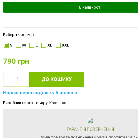
В наявності
Виберіть розмір
S
M
L
XL
XXL
790
грн
ДО КОШИКУ
Наразі переглядають 5 чоловік
Виробник цього товару:
Kramatan
ГАРАНТІЯ ПОВЕРНЕННЯ
Обмін товару та повернення коштів протягом 14 дн