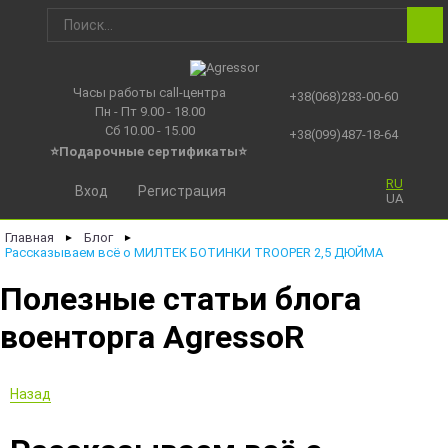
Часы работы call-центра
+38(068)283-00-60
Пн - Пт 9.00 - 18.00
Сб 10.00 - 15.00
+38(099)487-18-64
⭐Подарочные сертификаты
⭐
RU
Вход
Регистрация
UA
Главная
Блог
►
►
Рассказываем всё о МИЛТЕК БОТИНКИ TROOPER 2,5 ДЮЙМА
Полезные статьи блога
военторга AgressoR
Назад