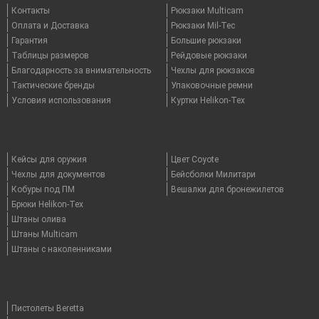
Контакты
Рюкзаки Multicam
Оплата и Доставка
Рюкзаки Mil-Tec
Гарантия
Большие рюкзаки
Таблицы размеров
Рейдовые рюкзаки
Благодарность за внимательность
Чехлы для рюкзаков
Тактические бренды
Упаковочные ремни
Условия использования
Куртки Helikon-Tex
Кейсы для оружия
Цвет Coyote
Чехлы для документов
Бейсболки Милитари
Кобуры под ПМ
Вешалки для бронежилетов
Брюки Helikon-Tex
Штаны олива
Штаны Multicam
Штаны с наколенниками
Пистолеты Beretta