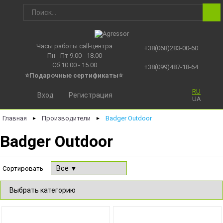
Часы работы call-центра
+38(068)283-00-60
Пн - Пт 9.00 - 18.00
Сб 10.00 - 15.00
+38(099)487-18-64
⭐Подарочные сертификаты
⭐
RU
Вход
Регистрация
UA
Главная
Производители
Badger Outdoor
►
►
Badger Outdoor
Сортировать