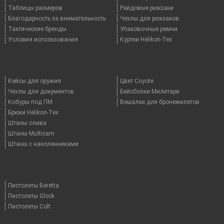
Таблицы размеров
Рейдовые рюкзаки
Благодарность за внимательность
Чехлы для рюкзаков
Тактические бренды
Упаковочные ремни
Условия использования
Куртки Helikon-Tex
Кейсы для оружия
Цвет Coyote
Чехлы для документов
Бейсболки Милитари
Кобуры под ПМ
Вешалки для бронежилетов
Брюки Helikon-Tex
Штаны олива
Штаны Multicam
Штаны с наколенниками
Пистолеты Beretta
Пистолеты Glock
Пистолеты Colt