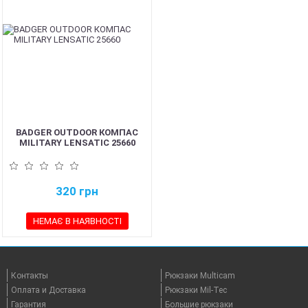
BADGER OUTDOOR КОМПАС
MILITARY LENSATIC 25660
320
грн
НЕМАЄ В НАЯВНОСТІ
Контакты
Рюкзаки Multicam
Оплата и Доставка
Рюкзаки Mil-Tec
Гарантия
Большие рюкзаки