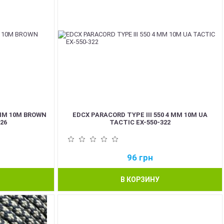
 ММ 10М BROWN
EDCX PARACORD TYPE III 550 4 ММ 10М UA
26
TACTIC EX-550-322
96
грн
В КОРЗИНУ