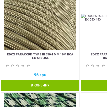
EDCX PARACORD TYPE III 550 4 ММ 10М BOA
EDCX PARA
EX-550-454
RA
96
грн
В КОРЗИНУ