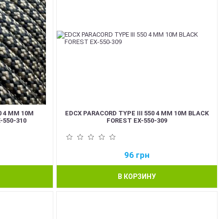
0 4 ММ 10М
EDCX PARACORD TYPE III 550 4 ММ 10М BLACK
-550-310
FOREST EX-550-309
96
грн
В КОРЗИНУ