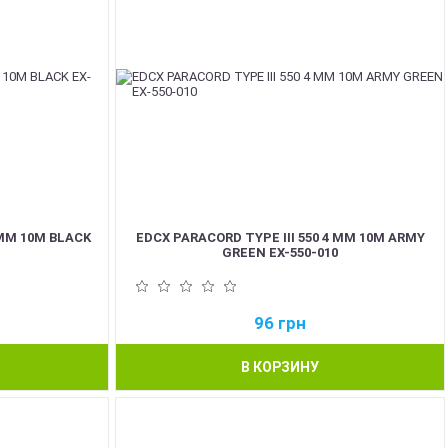
 ММ 10М BLACK
EDCX PARACORD TYPE III 550 4 ММ 10М ARMY
GREEN EX-550-010
96
грн
В КОРЗИНУ