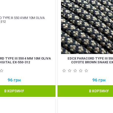
D TYPE III 550 4 ММ 10М OLIVA
EDCX PARACORD TYPE III 55
DIGITAL EX-550-312
COYOTE BROWN SNAKE EX
96
грн
96
грн
В КОРЗИНУ
В КОРЗИНУ