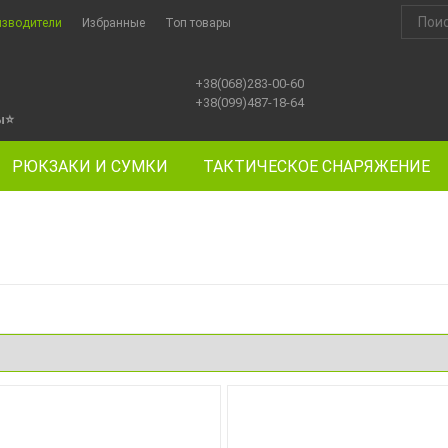
изводители
Избранные
Топ товары
+38(068)283-00-60
+38(099)487-18-64
ы
⭐
РЮКЗАКИ И СУМКИ
ТАКТИЧЕСКОЕ СНАРЯЖЕНИЕ