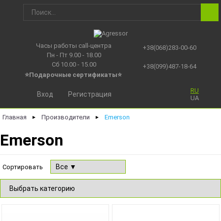
Часы работы call-центра
+38(068)283-00-60
Пн - Пт 9.00 - 18.00
Сб 10.00 - 15.00
+38(099)487-18-64
⭐Подарочные сертификаты
⭐
RU
Вход
Регистрация
UA
Главная
Производители
Emerson
►
►
Emerson
Сортировать