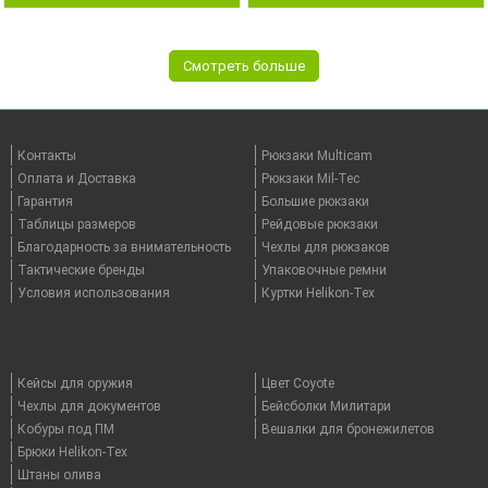
Смотреть больше
Контакты
Рюкзаки Multicam
Оплата и Доставка
Рюкзаки Mil-Tec
Гарантия
Большие рюкзаки
Таблицы размеров
Рейдовые рюкзаки
Благодарность за внимательность
Чехлы для рюкзаков
Тактические бренды
Упаковочные ремни
Условия использования
Куртки Helikon-Tex
Кейсы для оружия
Цвет Coyote
Чехлы для документов
Бейсболки Милитари
Кобуры под ПМ
Вешалки для бронежилетов
Брюки Helikon-Tex
Штаны олива