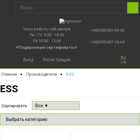
Часы работы call-центра
+38(068)283-00-60
Пн - Пт 9.00 - 18.00
Сб 10.00 - 15.00
+38(099)487-18-64
⭐Подарочные сертификаты
⭐
RU
Вход
Регистрация
UA
Главная
Производители
ESS
►
►
ESS
Сортировать