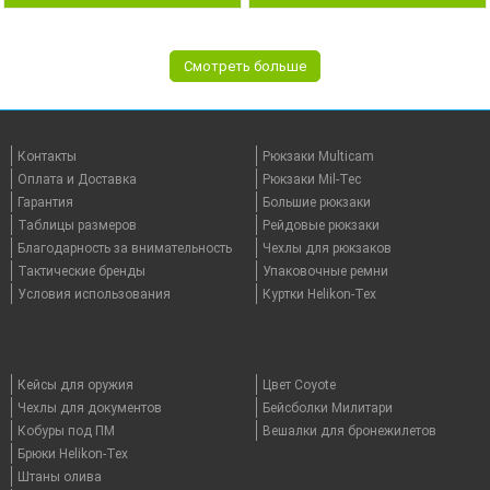
Смотреть больше
Контакты
Рюкзаки Multicam
Оплата и Доставка
Рюкзаки Mil-Tec
Гарантия
Большие рюкзаки
Таблицы размеров
Рейдовые рюкзаки
Благодарность за внимательность
Чехлы для рюкзаков
Тактические бренды
Упаковочные ремни
Условия использования
Куртки Helikon-Tex
Кейсы для оружия
Цвет Coyote
Чехлы для документов
Бейсболки Милитари
Кобуры под ПМ
Вешалки для бронежилетов
Брюки Helikon-Tex
Штаны олива