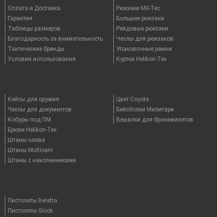
Оплата и Доставка
Рюкзаки Mil-Tec
Гарантия
Большие рюкзаки
Таблицы размеров
Рейдовые рюкзаки
Благодарность за внимательность
Чехлы для рюкзаков
Тактические бренды
Упаковочные ремни
Условия использования
Куртки Helikon-Tex
Кейсы для оружия
Цвет Coyote
Чехлы для документов
Бейсболки Милитари
Кобуры под ПМ
Вешалки для бронежилетов
Брюки Helikon-Tex
Штаны олива
Штаны Multicam
Штаны с наколенниками
Пистолеты Beretta
Пистолеты Glock