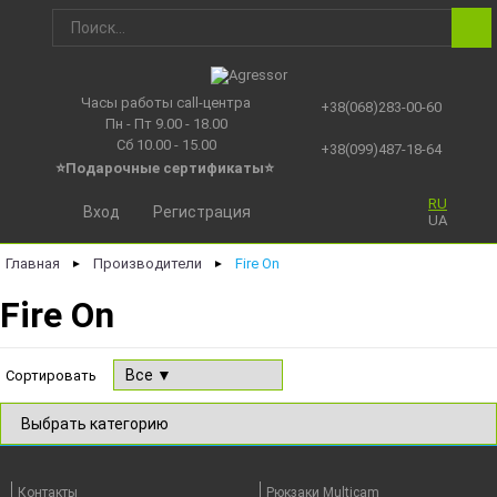
Часы работы call-центра
+38(068)283-00-60
Пн - Пт 9.00 - 18.00
Сб 10.00 - 15.00
+38(099)487-18-64
⭐Подарочные сертификаты
⭐
RU
Вход
Регистрация
UA
Главная
Производители
Fire On
►
►
Fire On
Сортировать
Контакты
Рюкзаки Multicam