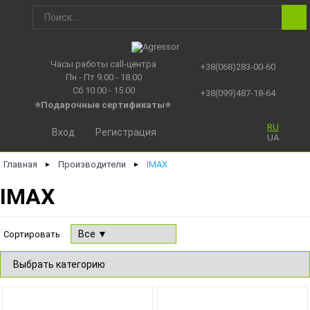
Часы работы call-центра
+38(068)283-00-60
Пн - Пт 9.00 - 18.00
Сб 10.00 - 15.00
+38(099)487-18-64
⭐Подарочные сертификаты
⭐
RU
Вход
Регистрация
UA
Главная
Производители
IMAX
►
►
IMAX
Сортировать