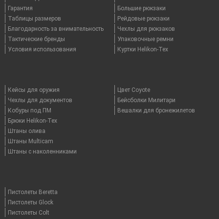
Гарантия
Большие рюкзаки
Таблицы размеров
Рейдовые рюкзаки
Благодарность за внимательность
Чехлы для рюкзаков
Тактические бренды
Упаковочные ремни
Условия использования
Куртки Helikon-Tex
Кейсы для оружия
Цвет Coyote
Чехлы для документов
Бейсболки Милитари
Кобуры под ПМ
Вешалки для бронежилетов
Брюки Helikon-Tex
Штаны олива
Штаны Multicam
Штаны с наколенниками
Пистолеты Beretta
Пистолеты Glock
Пистолеты Colt