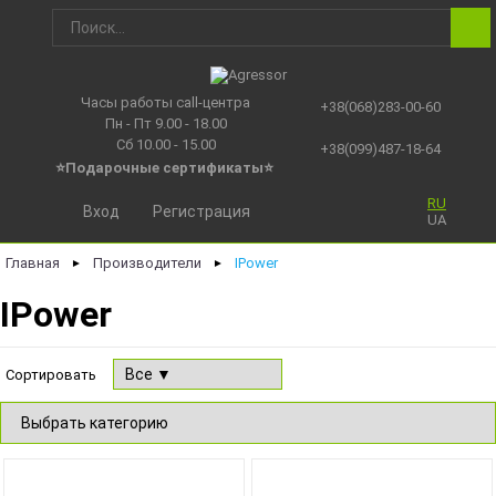
Часы работы call-центра
+38(068)283-00-60
Пн - Пт 9.00 - 18.00
Сб 10.00 - 15.00
+38(099)487-18-64
⭐Подарочные сертификаты
⭐
RU
Вход
Регистрация
UA
Главная
Производители
IPower
►
►
IPower
Сортировать