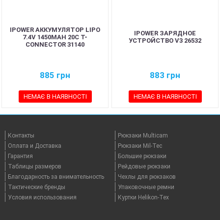
IPOWER АККУМУЛЯТОР LIPO
IPOWER ЗАРЯДНОЕ
7.4V 1450MAH 20C T-
УСТРОЙСТВО V3 26532
CONNECTOR 31140
885
грн
883
грн
НЕМАЄ В НАЯВНОСТІ
НЕМАЄ В НАЯВНОСТІ
Контакты
Рюкзаки Multicam
Оплата и Доставка
Рюкзаки Mil-Tec
Гарантия
Большие рюкзаки
Таблицы размеров
Рейдовые рюкзаки
Благодарность за внимательность
Чехлы для рюкзаков
Тактические бренды
Упаковочные ремни
Условия использования
Куртки Helikon-Tex