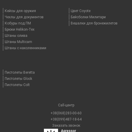
Кейсы для оружия
Цвет Coyote
Чехлы для документов
Бейсболки Милитари
Кобуры под ПМ
Вешалки для бронежилетов
Брюки Helikon-Tex
Штаны олива
Штаны Multicam
Штаны с наколенниками
Пистолеты Beretta
Пистолеты Glock
Пистолеты Colt
Call-центр
+38(068)283-00-60
+38(099)487-18-64
Заказать звонок