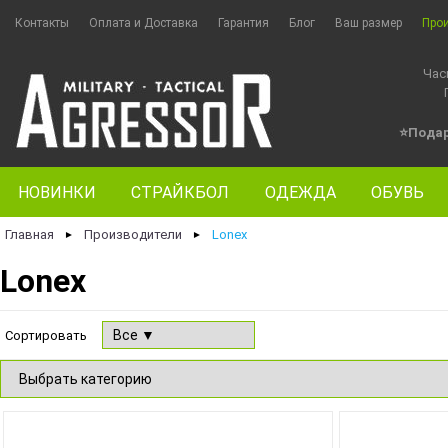
Контакты
Оплата и Доставка
Гарантия
Блог
Ваш размер
Про
Час
⭐Пода
НОВИНКИ
СТРАЙКБОЛ
ОДЕЖДА
ОБУВЬ
Главная
Производители
Lonex
►
►
Lonex
Сортировать