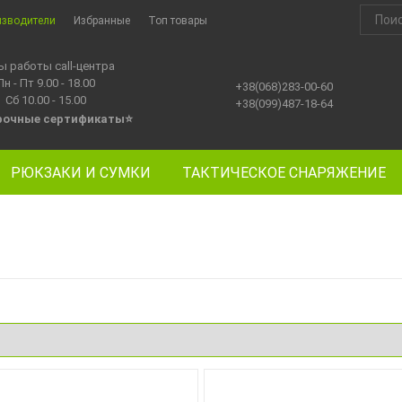
изводители
Избранные
Топ товары
ы работы call-центра
Пн - Пт 9.00 - 18.00
+38(068)283-00-60
Сб 10.00 - 15.00
+38(099)487-18-64
рочные сертификаты
⭐
РЮКЗАКИ И СУМКИ
ТАКТИЧЕСКОЕ СНАРЯЖЕНИЕ