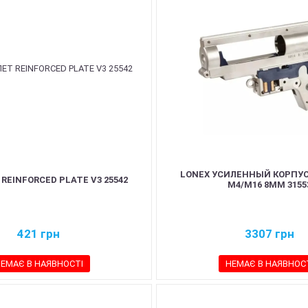
LONEX УСИЛЕННЫЙ КОРПУС
REINFORCED PLATE V3 25542
M4/M16 8MM 3155
421
грн
3307
грн
ЕМАЄ В НАЯВНОСТІ
НЕМАЄ В НАЯВНОС