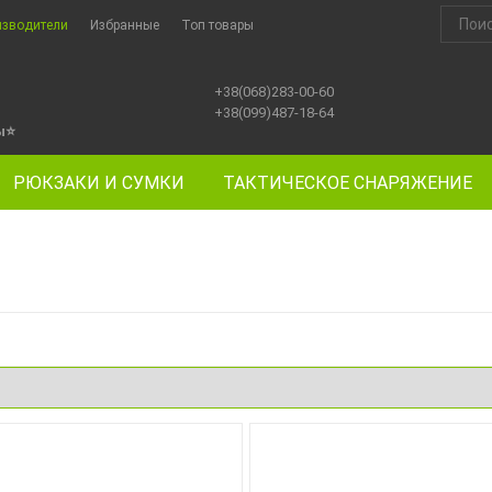
изводители
Избранные
Топ товары
+38(068)283-00-60
+38(099)487-18-64
ы
⭐
РЮКЗАКИ И СУМКИ
ТАКТИЧЕСКОЕ СНАРЯЖЕНИЕ